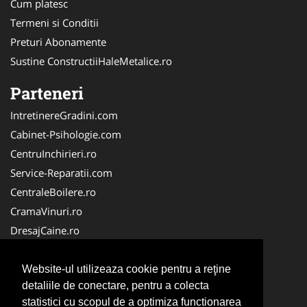
Cum platesc
Termeni si Conditii
Preturi Abonamente
Sustine ConstructiiHaleMetalice.ro
Parteneri
IntretinereGradini.com
Cabinet-Psihologie.com
CentruInchirieri.ro
Service-Reparatii.com
CentraleBoilere.ro
CramaVinuri.ro
DresajCaine.ro
Medic-Bun.com
Alpinist-Utilitar.com
Website-ul utilizeaza cookie pentru a reţine
detaliile de conectare, pentru a colecta
Birouri-Cadastru.ro
statistici cu scopul de a optimiza functionarea
FirmaTractariAuto.ro