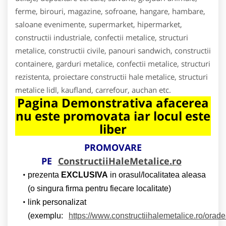
ferme, birouri, magazine, sofroane, hangare, hambare,
saloane evenimente, supermarket, hipermarket,
constructii industriale, confectii metalice, structuri
metalice, constructii civile, panouri sandwich, constructii
containere, garduri metalice, confectii metalice, structuri
rezistenta, proiectare constructii hale metalice, structuri
metalice lidl, kaufland, carrefour, auchan etc.
Pagina Demonstrativa afacerea
nu este promovata iar locul este
liber
PROMOVARE
PE
ConstructiiHaleMetalice.ro
prezenta
EXCLUSIVA
in orasul/localitatea aleasa
(o singura firma pentru fiecare localitate)
link personalizat
(exemplu:
https://www.constructiihalemetalice.ro/orad